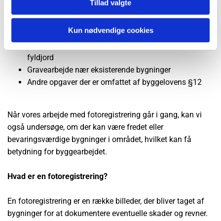
Tillad valgte
Opgaver med grundvandssænkning
Kun nødvendige cookies
Vibrationer der stammer fra pælefundering
Vibrationer der opstår i relation til indbygning af
fyldjord
Gravearbejde nær eksisterende bygninger
Andre opgaver der er omfattet af byggelovens §12
Når vores arbejde med fotoregistrering går i gang, kan vi
også undersøge, om der kan være fredet eller
bevaringsværdige bygninger i området, hvilket kan få
betydning for byggearbejdet.
Hvad er en fotoregistrering?
En fotoregistrering er en række billeder, der bliver taget af
bygninger for at dokumentere eventuelle skader og revner.