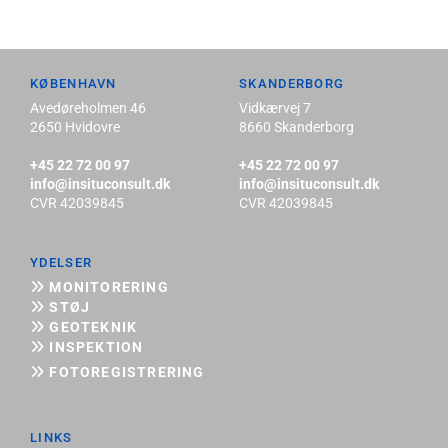
KØBENHAVN
SKANDERBORG
Avedøreholmen 46
Vidkærvej 7
2650 Hvidovre
8660 Skanderborg
+45 22 72 00 97
+45 22 72 00 97
info@insituconsult.dk
info@insituconsult.dk
CVR 42039845
CVR 42039845
YDELSER
MONITORERING

STØJ

GEOTEKNIK

INSPEKTION

FOTOREGISTRERING

LINKS