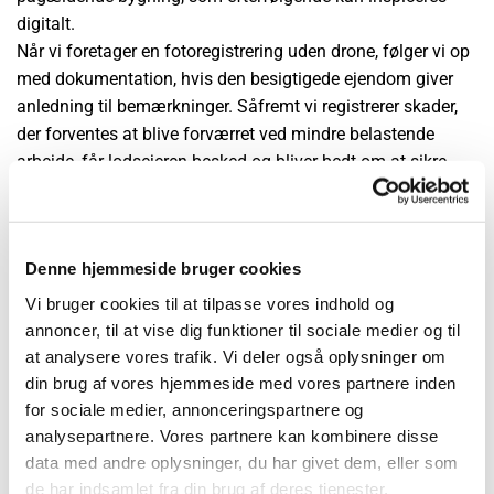
digitalt.
Når vi foretager en fotoregistrering uden drone, følger vi op
med dokumentation, hvis den besigtigede ejendom giver
anledning til bemærkninger. Såfremt vi registrerer skader,
der forventes at blive forværret ved mindre belastende
arbejde, får lodsejeren besked og bliver bedt om at sikre
eller udbedre skaderne.
Denne hjemmeside bruger cookies
Kontakt os inden arbejdet går i gang
Vi bruger cookies til at tilpasse vores indhold og
En fotoregistrering skal altid foregå, inden arbejdet på
annoncer, til at vise dig funktioner til sociale medier og til
byggepladsen går i gang. Det giver nemlig lejlighed til at
at analysere vores trafik. Vi deler også oplysninger om
dokumentere de nærliggende bygningers tilstand og
din brug af vores hjemmeside med vores partnere inden
registrere eventuelle revner og skader, så der ikke opstår
for sociale medier, annonceringspartnere og
analysepartnere. Vores partnere kan kombinere disse
tvivl om, hvordan en eventuel skade på en nærliggende
data med andre oplysninger, du har givet dem, eller som
ejendom er opstået, og det ender med en forsikringssag.
de har indsamlet fra din brug af deres tjenester.
Det er vigtigt at varsle de implicerede lodsejere, inden