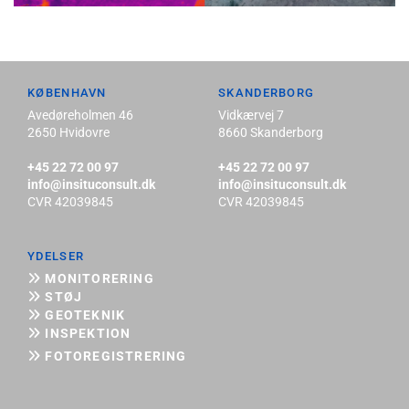
KØBENHAVN
SKANDERBORG
Avedøreholmen 46
Vidkærvej 7
2650 Hvidovre
8660 Skanderborg
+45 22 72 00 97
+45 22 72 00 97
info@insituconsult.dk
info@insituconsult.dk
CVR 42039845
CVR 42039845
YDELSER
MONITORERING

STØJ

GEOTEKNIK

INSPEKTION

FOTOREGISTRERING
