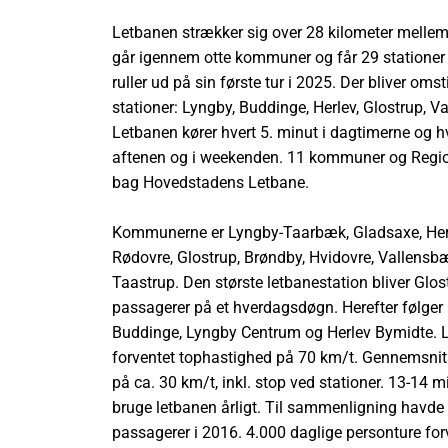
Letbanen strækker sig over 28 kilometer mellem
går igennem otte kommuner og får 29 stationer
ruller ud på sin første tur i 2025. Der bliver omst
stationer: Lyngby, Buddinge, Herlev, Glostrup, V
Letbanen kører hvert 5. minut i dagtimerne og h
aftenen og i weekenden. 11 kommuner og Regi
bag Hovedstadens Letbane.
Kommunerne er Lyngby-Taarbæk, Gladsaxe, Herle
Rødovre, Glostrup, Brøndby, Hvidovre, Vallensbæ
Taastrup. Den største letbanestation bliver Glo
passagerer på et hverdagsdøgn. Herefter følger 
Buddinge, Lyngby Centrum og Herlev Bymidte. L
forventet tophastighed på 70 km/t. Gennemsnit
på ca. 30 km/t, inkl. stop ved stationer. 13-14 
bruge letbanen årligt. Til sammenligning havde
passagerer i 2016. 4.000 daglige personture forv