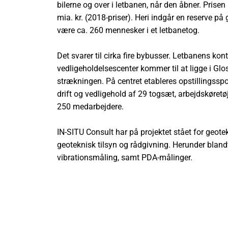
bilerne og over i letbanen, når den åbner. Prisen
mia. kr. (2018-priser). Heri indgår en reserve på 
være ca. 260 mennesker i et letbanetog.
Det svarer til cirka fire bybusser. Letbanens kont
vedligeholdelsescenter kommer til at ligge i Glos
strækningen. På centret etableres opstillingsspo
drift og vedligehold af 29 togsæt, arbejdskøretøj 
250 medarbejdere.
IN-SITU Consult har på projektet stået for geote
geoteknisk tilsyn og rådgivning. Herunder blandt
vibrationsmåling, samt PDA-målinger.