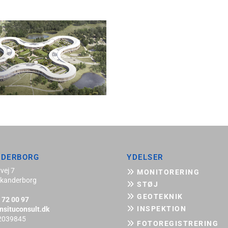
NDERBORG
YDELSER
vej 7
MONITORERING

kanderborg
STØJ

GEOTEKNIK

 72 00 97
INSPEKTION
nsituconsult.dk

2039845
FOTOREGISTRERING
