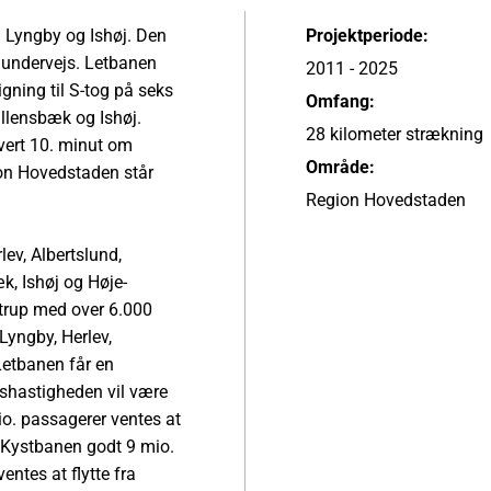
 Lyngby og Ishøj. Den
Projektperiode:
 undervejs. Letbanen
2011 - 2025
igning til S-tog på seks
Omfang:
allensbæk og Ishøj.
28 kilometer strækning
vert 10. minut om
Område:
on Hovedstaden står
Region Hovedstaden
v, Albertslund,
k, Ishøj og Høje-
strup med over 6.000
Lyngby, Herlev,
etbanen får en
shastigheden vil være
mio. passagerer ventes at
 Kystbanen godt 9 mio.
entes at flytte fra