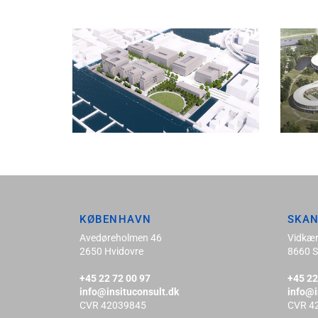
KØBENHAVN
SKA
Avedøreholmen 46
Vidkær
2650 Hvidovre
8660 S
+45 22 72 00 97
+45 22
info@insituconsult.dk
info@i
CVR 42039845
CVR 4